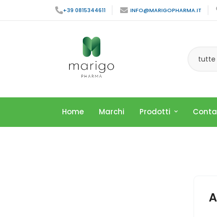
+39 0815344611
INFO@MARIGOPHARMA.IT
tutte
Home
Marchi
Prodotti
Conta
A