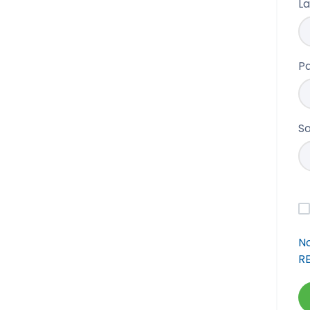
La
P
S
No
RE