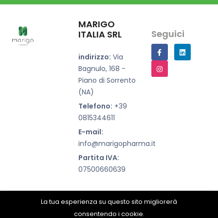
MARIGO
Seguici
ITALIA SRL
indirizzo:
Via
Bagnulo, 168 -
Piano di Sorrento
(NA)
Telefono:
+39
0815344611
E-mail:
info@marigopharma.it
Partita IVA:
07500660639
La tua esperienza su questo sito migliorerà
Copyright © 2023 Marigopharma all rights reserved.
consentendo i cookie.
Politica Sui Cookie E Sulla Privacy