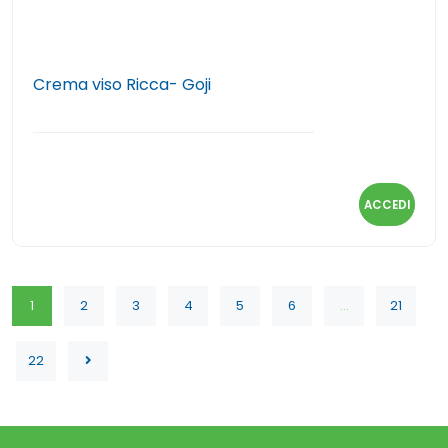
Crema viso Ricca- Goji
ACCEDI
1
2
3
4
5
6
...
21
22