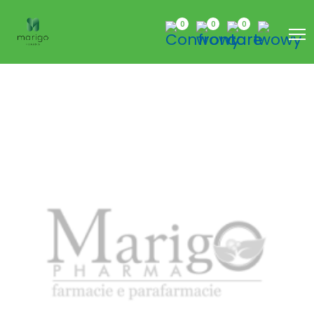
0
0
0