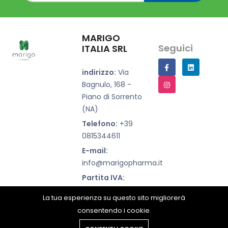
MARIGO
Seguici
ITALIA SRL
indirizzo:
Via
Bagnulo, 168 -
Piano di Sorrento
(NA)
Telefono:
+39
0815344611
E-mail:
info@marigopharma.it
Partita IVA:
07500660639
La tua esperienza su questo sito migliorerà
consentendo i cookie.
Copyright © 2023 Marigopharma all rights reserved.