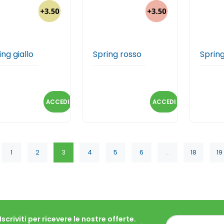
ing giallo
Spring rosso
Sprin
ACCEDI
ACCEDI
1
2
3
4
5
6
...
18
19
Iscriviti per ricevere le nostre offerte.