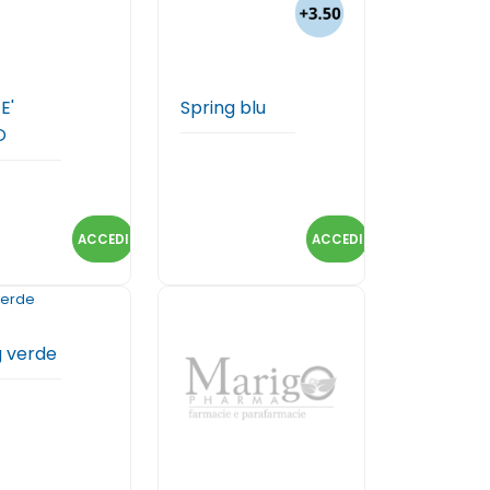
E'
Spring blu
O
ACCEDI
ACCEDI
g verde