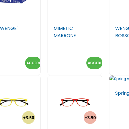
 WENGE'
MIMETIC
WENG
MARRONE
ROSS
ACCEDI
ACCEDI
Sprin