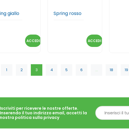
ing giallo
Spring rosso
ACCEDI
ACCEDI
1
2
3
4
5
6
...
18
19
Iscriviti per ricevere le nostre offerte.
Inserendo il tuo indirizzo email, accetti la
nostra politica sulla privacy